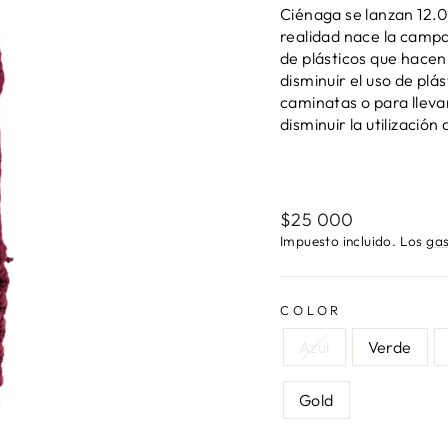
Ciénaga se lanzan 12
realidad nace la camp
de plásticos que hacen
disminuir el uso de pl
caminatas o para lleva
disminuir la utilización
Precio
$25 000
habitual
Impuesto incluido. Los
gas
COLOR
Azul
Verde
Gold