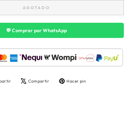
AGOTADO
💬 Comprar por WhatsApp
Compartir
Tuitear
Pinear
artir
Compartir
Hacer pin
en
en
en
Facebook
X
Pinterest