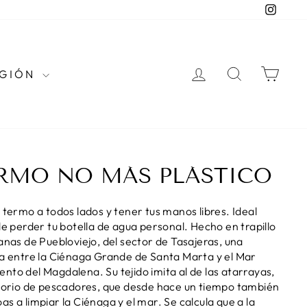
Instag
INGRESAR
BUSCAR
CAR
EGIÓN
RMO NO MÁS PLÁSTICO
 termo a todos lados y tener tus manos libres. Ideal
de perder tu botella de agua personal. Hecho en trapillo
anas de Puebloviejo, del sector de Tasajeras,
una
ra entre la Ciénaga Grande de Santa Marta y el Mar
ento del Magdalena.
Su tejido imita al de las atarrayas,
itorio de pescadores, que desde hace un tiempo también
as a limpiar la Ciénaga y el mar.
Se calcula que a la