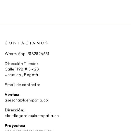
CONTÁCTANOS
Whats App: 3182826651
Dirección Tienda:
Calle 119B # 5 - 28
Usaquen , Bogotá
Email de contacto:
Ventas:
asesora@laempatia.co
Dirección:
claudiagarcia@laempatia.co
Proyectos:
proyectos@laempatia.co