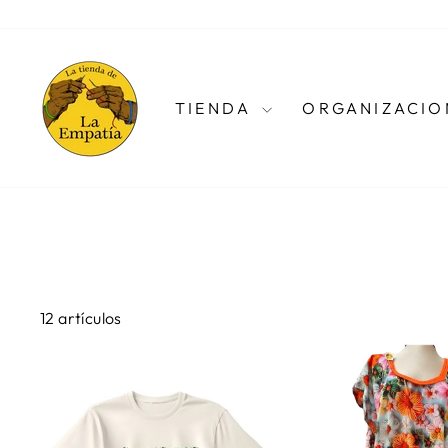
Ir
directamente
al
contenido
TIENDA
ORGANIZACIO
12 artículos