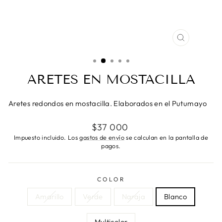
CERRAR
(ESC)
ARETES EN MOSTACILLA
Aretes redondos en mostacilla. Elaborados en el Putumayo
Precio
$37 000
habitual
Impuesto incluido. Los
gastos de envío
se calculan en la pantalla de
pagos.
COLOR
Amarillo
Verde
Naraja
Blanco
Multicolor