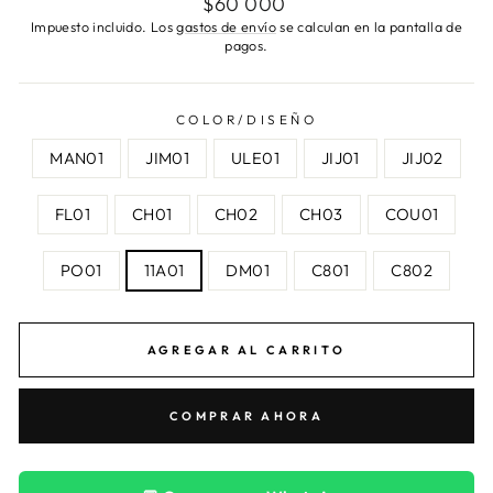
$60 000
habitual
Impuesto incluido. Los
gastos de envío
se calculan en la pantalla de
pagos.
COLOR/DISEÑO
MAN01
JIM01
ULE01
JIJ01
JIJ02
FL01
CH01
CH02
CH03
COU01
PO01
11A01
DM01
C801
C802
AGREGAR AL CARRITO
COMPRAR AHORA