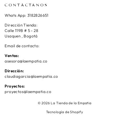
CONTÁCTANOS
Whats App: 3182826651
Dirección Tienda:
Calle 119B # 5 - 28
Usaquen , Bogotá
Email de contacto:
Ventas:
asesora@laempatia.co
Dirección:
claudiagarcia@laempatia.co
Proyectos:
proyectos@laempatia.co
© 2026 La Tienda de la Empatia
Tecnología de Shopify