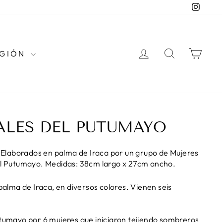
Instag
INGRESAR
BUSCAR
CAR
EGIÓN
ALES DEL PUTUMAYO
6. Elaborados en palma de Iraca por un grupo de Mujeres
del Putumayo. Medidas: 38cm largo x 27cm ancho.
 palma de Iraca, en diversos colores. Vienen seis
utumayo por 6 mujeres que iniciaron tejiendo sombreros