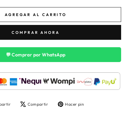
AGREGAR AL CARRITO
COMPRAR AHORA
💬 Comprar por WhatsApp
Compartir
Tuitear
Pinear
artir
Compartir
Hacer pin
en
en
en
Facebook
X
Pinterest