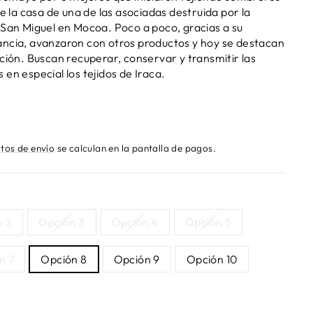
de la casa de una de las asociadas destruida por la
 San Miguel en Mocoa. Poco a poco, gracias a su
ancia, avanzaron con otros productos y hoy se destacan
ación. Buscan recuperar, conservar y transmitir las
en especial los tejidos de Iraca.
tos de envío
se calculan en la pantalla de pagos.
n 2
Opción 3
Opción 4
Opción 5
n 7
Opción 8
Opción 9
Opción 10