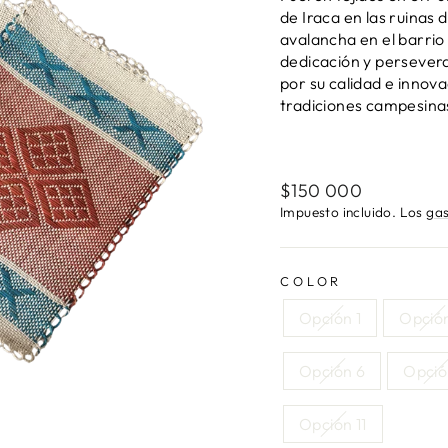
de Iraca en las ruinas 
avalancha en el barrio
dedicación y persever
por su calidad e innov
tradiciones campesinas 
Precio
$150 000
habitual
Impuesto incluido. Los
gas
COLOR
Opción 1
Opció
Opción 6
Opció
Opción 11