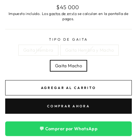
Precio
$45 000
habitual
Impuesto incluido. Los
gastos de envío
se calculan en la pantalla de
pagos.
TIPO DE GAITA
Gaita Hembra
Gaita Hembra y Macho
Gaita Macho
AGREGAR AL CARRITO
COMPRAR AHORA
💬 Comprar por WhatsApp