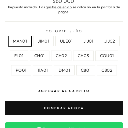
$60 000
habitual
Impuesto incluido. Los
gastos de envío
se calculan en la pantalla de
pagos.
COLOR/DISEÑO
MAN01
JIM01
ULE01
JIJ01
JIJ02
FL01
CH01
CH02
CH03
COU01
PO01
11A01
DM01
C801
C802
AGREGAR AL CARRITO
COMPRAR AHORA