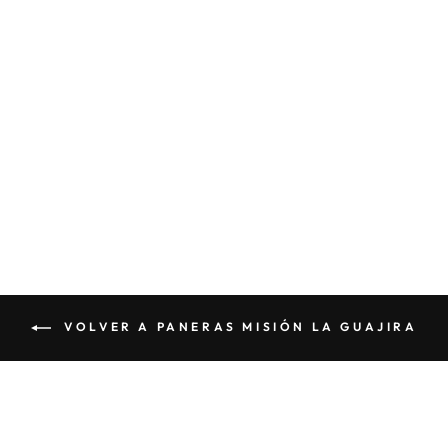
CESTA WAYÚU
$60 000
VOLVER A PANERAS MISIÓN LA GUAJIRA