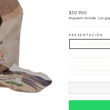
Precio
$30 900
habitual
Impuesto incluido. Los
gas
PRESENTACIÓN
Paquete por 5 unia
Cascaritas de limón
Cascaritas de manda