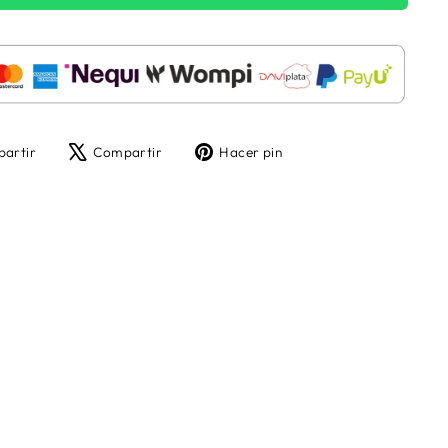
Compartir
Tuitear
Pinear
artir
Compartir
Hacer pin
en
en
en
Facebook
X
Pinterest