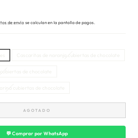
tos de envío
se calculan en la pantalla de pagos.
des
Cascaritas de naranja cubiertas de chocolate
 cubiertas de chocolate
rina cubiertas de chocolate
AGOTADO
💬 Comprar por WhatsApp