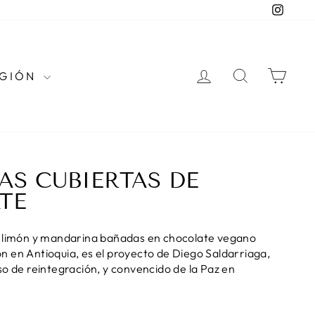
Instag
INGRESAR
BUSCAR
CAR
EGIÓN
AS CUBIERTAS DE
TE
, limón y mandarina bañadas en chocolate vegano
 en Antioquia, es el proyecto de Diego Saldarriaga,
so de reintegración, y convencido de la Paz en