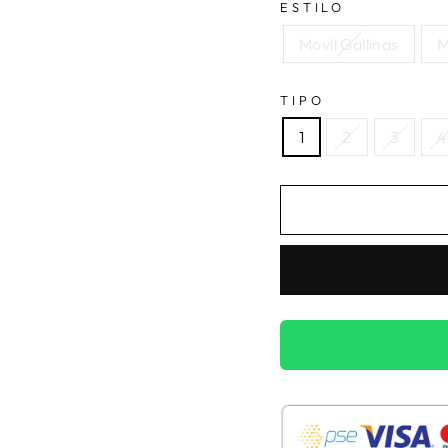
ESTILO
Movil Gallinas
M
TIPO
1
2
3
4