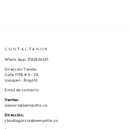
CONTÁCTANOS
Whats App: 3182826651
Dirección Tienda:
Calle 119B # 5 - 28
Usaquen , Bogotá
Email de contacto:
Ventas:
asesora@laempatia.co
Dirección:
claudiagarcia@laempatia.co