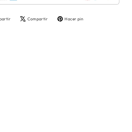
Compartir
Tuitear
Pinear
artir
Compartir
Hacer pin
en
en
en
Facebook
X
Pinterest