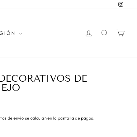
Instag
INGRESAR
BUSCAR
CAR
EGIÓN
DECORATIVOS DE
IEJO
tos de envío
se calculan en la pantalla de pagos.