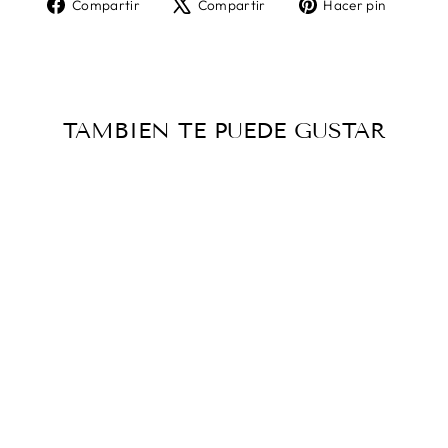
Compartir
Tuitear
Pinear
Compartir
Compartir
Hacer pin
en
en
en
Facebook
X
Pintere
TAMBIEN TE PUEDE GUSTAR
ARETES EN
PLÁSTICO
RECICLADO