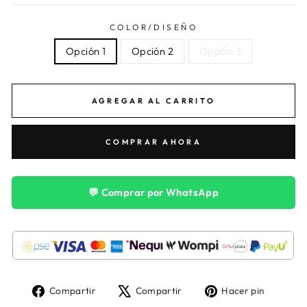
COLOR/DISEÑO
Opción 1
Opción 2
Opción 3
AGREGAR AL CARRITO
COMPRAR AHORA
💬 Comprar por WhatsApp
Compartir
Tuitear
Pinear
Compartir
Compartir
Hacer pin
en
en
en