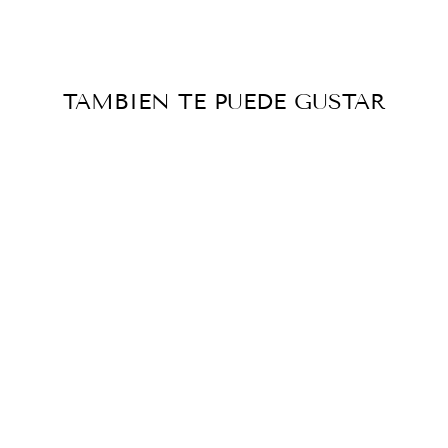
Facebook
X
Pintere
TAMBIEN TE PUEDE GUSTAR
ARETES EN
PLÁSTICO
RECICLADO
De $45 000