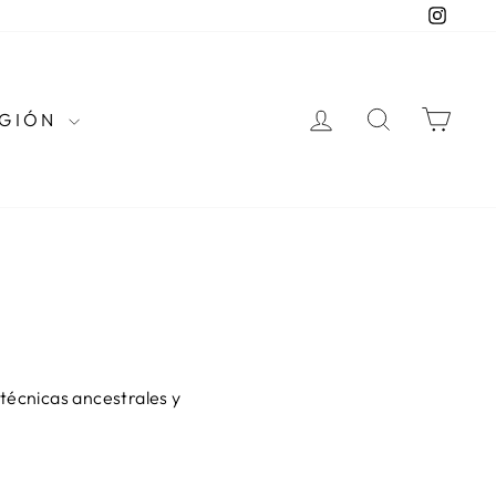
Instag
INGRESAR
BUSCAR
CAR
EGIÓN
N
técnicas ancestrales y