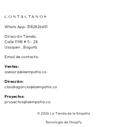
CONTÁCTANOS
Whats App: 3182826651
Dirección Tienda:
Calle 119B # 5 - 28
Usaquen , Bogotá
Email de contacto:
Ventas:
asesora@laempatia.co
Dirección:
claudiagarcia@laempatia.co
Proyectos:
proyectos@laempatia.co
© 2026 La Tienda de la Empatia
Tecnología de Shopify