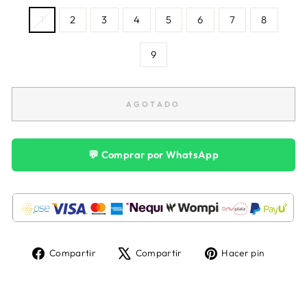
1
2
3
4
5
6
7
8
9
AGOTADO
💬 Comprar por WhatsApp
Compartir
Tuitear
Pinear
Compartir
Compartir
Hacer pin
en
en
en
Facebook
X
Pintere