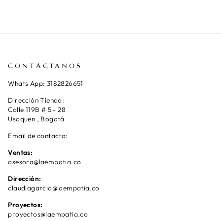
CONTÁCTANOS
Whats App: 3182826651
Dirección Tienda:
Calle 119B # 5 - 28
Usaquen , Bogotá
Email de contacto:
Ventas:
asesora@laempatia.co
Dirección:
claudiagarcia@laempatia.co
Proyectos:
proyectos@laempatia.co