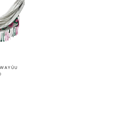
 WAYÚU
0