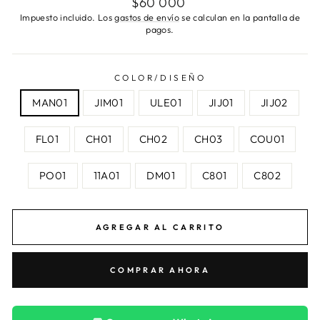
$60 000
habitual
Impuesto incluido. Los
gastos de envío
se calculan en la pantalla de
pagos.
COLOR/DISEÑO
MAN01
JIM01
ULE01
JIJ01
JIJ02
FL01
CH01
CH02
CH03
COU01
PO01
11A01
DM01
C801
C802
AGREGAR AL CARRITO
COMPRAR AHORA