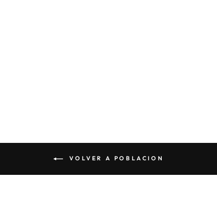
CESTA WAYÚU
$60 000
VOLVER A POBLACION