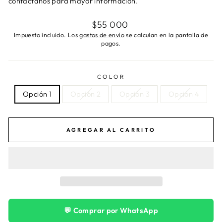
contáctanos para mayor información.
Precio
$55 000
habitual
Impuesto incluido. Los
gastos de envío
se calculan en la pantalla de
pagos.
COLOR
Opción 1
Opción 2
Opción 3
Opción 4
AGREGAR AL CARRITO
💬 Comprar por WhatsApp