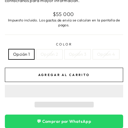
contáctanos para mayor información.
Precio
$55 000
habitual
Impuesto incluido. Los
gastos de envío
se calculan en la pantalla de
pagos.
COLOR
Opción 1
Opción 2
Opción 3
Opción 4
AGREGAR AL CARRITO
💬 Comprar por WhatsApp